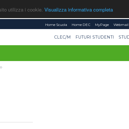
ito utilizza i cookie.
Visualizza informativa completa
Home Scuola
Home DEC
MyPage
Webmail 
CLEC/M
FUTURI STUDENTI
STU
mo