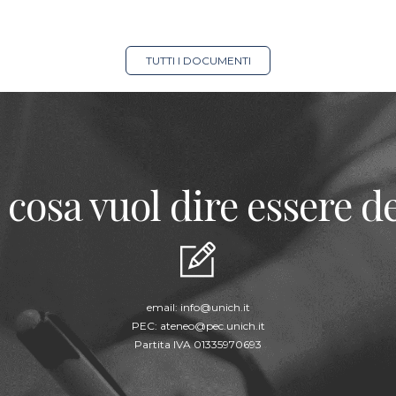
TUTTI I DOCUMENTI
 cosa vuol dire essere de
email:
info@unich.it
PEC:
ateneo@pec.unich.it
Partita IVA 01335970693