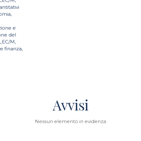
CLEC/M,
ntitativi
omia,
zione e
one del
CLEC/M,
 finanza,
Avvisi
Nessun elemento in evidenza