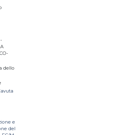
o
-
IA
CO-
a dello
e
avuta
zione e
one del