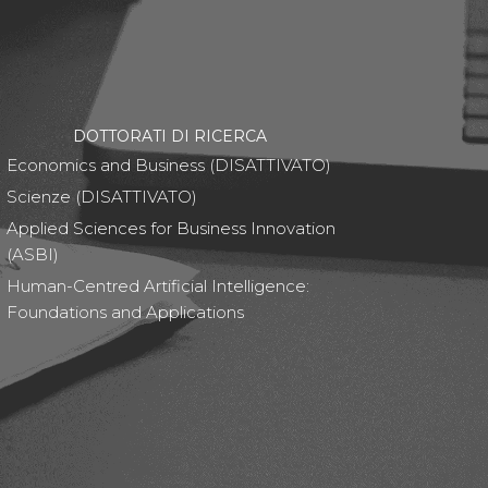
DOTTORATI DI RICERCA
Economics and Business (DISATTIVATO)
Scienze (DISATTIVATO)
Applied Sciences for Business Innovation
(ASBI)
Human-Centred Artificial Intelligence:
Foundations and Applications