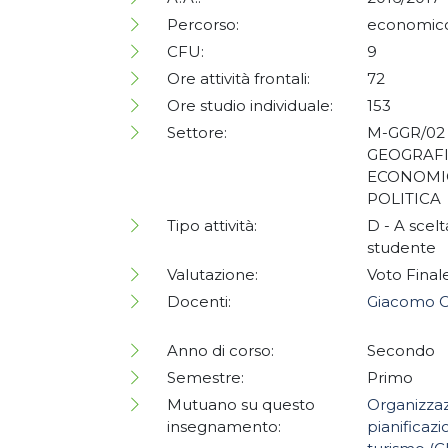
Percorso:
economic
CFU:
9
Ore attività frontali:
72
Ore studio individuale:
153
Settore:
M-GGR/02 
GEOGRAF
ECONOMI
POLITICA
Tipo attività:
D - A scelt
studente
Valutazione:
Voto Final
Docenti:
Giacomo C
Anno di corso:
Secondo
Semestre:
Primo
Mutuano su questo
Organizza
insegnamento:
pianificazi