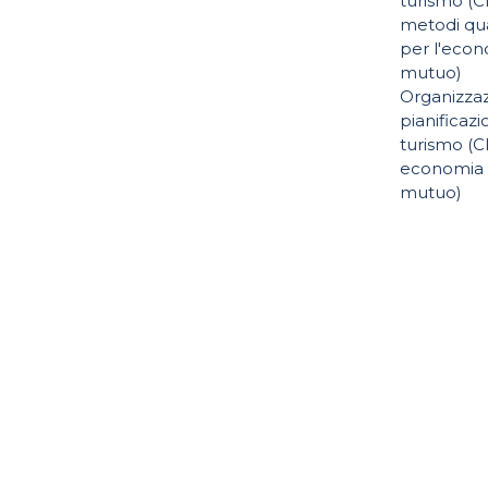
turismo (
metodi qua
per l'econ
mutuo)
Organizza
pianificazi
turismo (
economia e
mutuo)