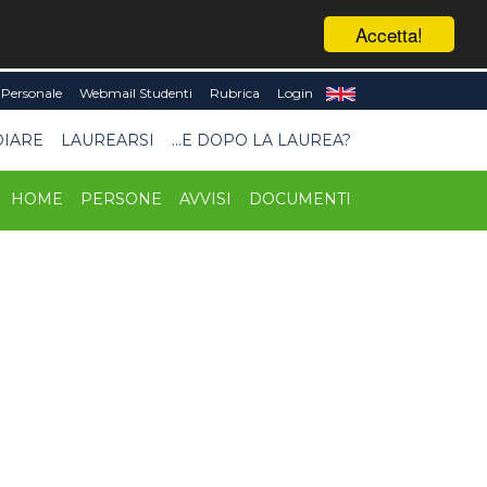
Accetta!
Personale
Webmail Studenti
Rubrica
Login
DIARE
LAUREARSI
...E DOPO LA LAUREA?
HOME
PERSONE
AVVISI
DOCUMENTI