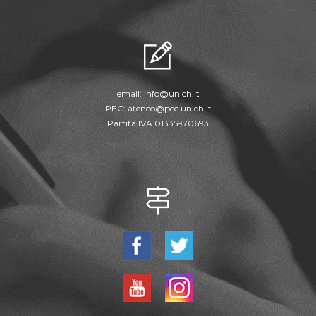
email:
info@unich.it
PEC:
ateneo@pec.unich.it
Partita IVA 01335970693