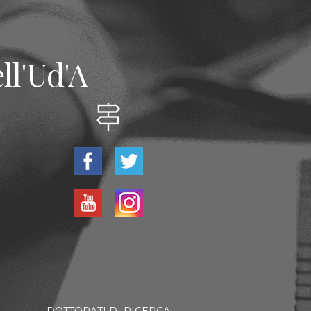
ll'Ud'A