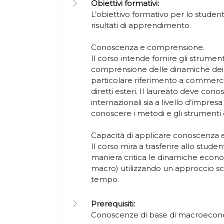
Obiettivi formativi:
L’obiettivo formativo per lo studen
risultati di apprendimento.
Conoscenza e comprensione.
Il corso intende fornire gli strumen
comprensione delle dinamiche dei m
particolare riferimento a commercio
diretti esteri. Il laureato deve c
internazionali sia a livello d’impres
conoscere i metodi e gli strumenti d
Capacità di applicare conoscenza
Il corso mira a trasferire allo studen
maniera critica le dinamiche econom
macro) utilizzando un approccio scie
tempo.
Prerequisiti:
Conoscenze di base di macroeco