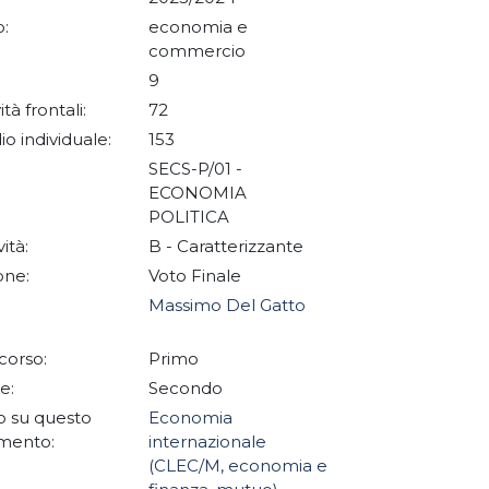
:
economia e
commercio
9
ità frontali:
72
io individuale:
153
SECS-P/01 -
ECONOMIA
POLITICA
vità:
B - Caratterizzante
one:
Voto Finale
Massimo Del Gatto
corso:
Primo
e:
Secondo
 su questo
Economia
mento:
internazionale
(CLEC/M, economia e