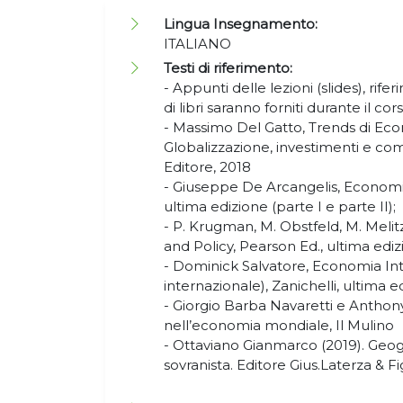
Lingua Insegnamento:
ITALIANO
Testi di riferimento:
- Appunti delle lezioni (slides), riferi
di libri saranno forniti durante il cors
- Massimo Del Gatto, Trends di Eco
Globalizzazione, investimenti e c
Editore, 2018
- Giuseppe De Arcangelis, Economi
ultima edizione (parte I e parte II);
- P. Krugman, M. Obstfeld, M. Melit
and Policy, Pearson Ed., ultima ediz
- Dominick Salvatore, Economia Int
internazionale), Zanichelli, ultima e
- Giorgio Barba Navaretti e Anthony
nell’economia mondiale, Il Mulino
- Ottaviano Gianmarco (2019). Geo
sovranista. Editore Gius.Laterza & Fig