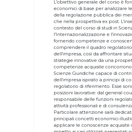
L’obiettivo generale del corso è for
economici di base per analizzare le r
della regolazione pubblica dei merc
che nella prospettiva ex post. L’in
contesto del corso di studi in Scien
l’Internazionalizzazione e l’innovaz
fornendo competenze e conoscenz
comprendere il quadro regolatorio ne
dell’impresa, così da affrontare si
strategie innovative da una prospett
competenze acquisite concorrono a
Scienze Giuridiche capace di contr
dell’impresa ispirato a principi di 
regolatorio di riferimento. Esse sono
posizioni lavorative: dal general co
responsabile delle funzioni regolatori
attività professionali e di consulenz
Particolare attenzione sarà dedicata
principali concetti economici illustrat
applicare le conoscenze acquisite i
rispetto ai casi stilizzati presentati n