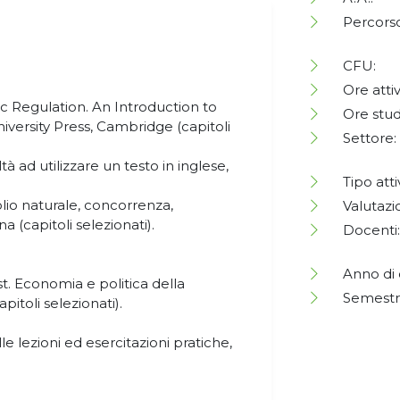
Percorso
CFU:
Ore attiv
c Regulation. An Introduction to
Ore stud
versity Press, Cambridge (capitoli
Settore:
ltà ad utilizzare un testo in inglese,
Tipo atti
lio naturale, concorrenza,
Valutazi
 (capitoli selezionati).
Docenti:
Anno di 
st. Economia e politica della
Semestr
pitoli selezionati).
le lezioni ed esercitazioni pratiche,