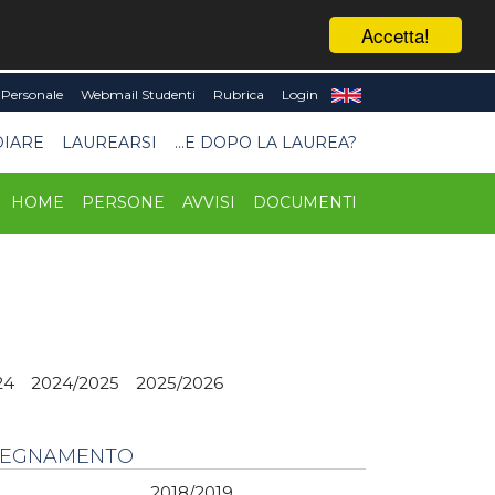
Accetta!
Personale
Webmail Studenti
Rubrica
Login
DIARE
LAUREARSI
...E DOPO LA LAUREA?
HOME
PERSONE
AVVISI
DOCUMENTI
24
2024/2025
2025/2026
NSEGNAMENTO
2018/2019