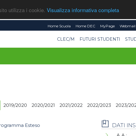
ito utilizza i cookie.
Visualizza informativa completa
Home Scuola
Home DEC
MyPage
Webmail 
CLEC/M
FUTURI STUDENTI
STU
2019/2020
2020/2021
2021/2022
2022/2023
2023/20
DATI I
rogramma Esteso
A.A.: