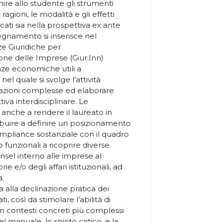
nire allo studente gli strumenti
agioni, le modalità e gli effetti
ati sia nella prospettiva ex ante
segnamento si inserisce nel
ze Giuridiche per
ione delle Imprese (Giur.Inn)
e economiche utili a
l quale si svolge l’attività
tuazioni complesse ed elaborare
iva interdisciplinare. Le
nche a rendere il laureato in
ibuire a definire un posizionamento
compliance sostanziale con il quadro
 funzionali a ricoprire diverse
unsel interno alle imprese al
e e/o degli affari istituzionali, ad
a.
 alla declinazione pratica dei
i, così da stimolare l’abilità di
n contesti concreti più complessi
el manuale, lo spirito critico, e la