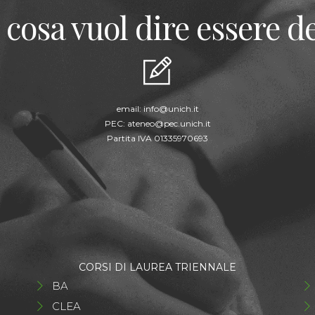
 cosa vuol dire essere de
email:
info@unich.it
PEC:
ateneo@pec.unich.it
Partita IVA 01335970693
CORSI DI LAUREA TRIENNALE
BA
CLEA