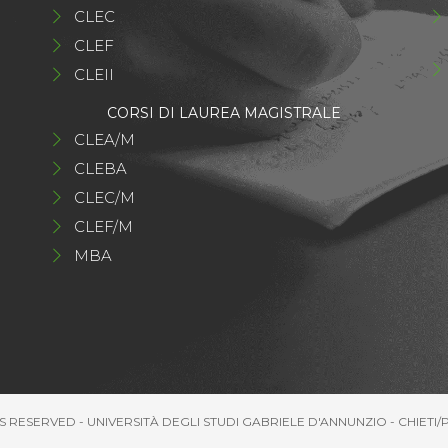
CLEC
CLEF
CLEII
CORSI DI LAUREA MAGISTRALE
CLEA/M
CLEBA
CLEC/M
CLEF/M
MBA
S RESERVED - UNIVERSITÀ DEGLI STUDI GABRIELE D'ANNUNZIO - CHIETI