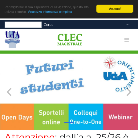
Per migliorare la tua esperienza di navigazione, questo sito
Accetta!
utilizza i cookie.
Visualizza informativa completa
Cerca
Attenzione
: dall’a.a. 25/26 è