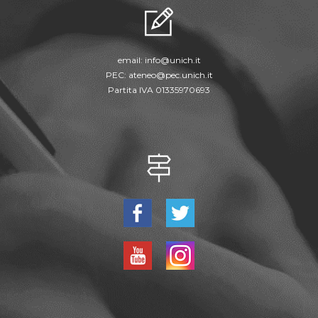
email:
info@unich.it
PEC:
ateneo@pec.unich.it
Partita IVA 01335970693