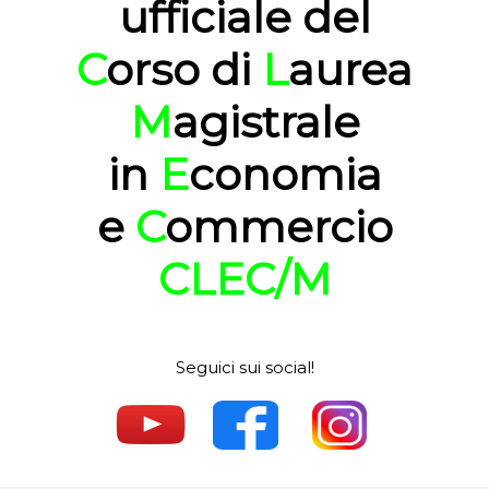
ufficiale del
C
orso di
L
aurea
M
agistrale
in
E
conomia
e
C
ommercio
CLEC/M
Seguici sui social!
.
.
.