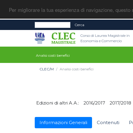
Per migliorare la tua esperienza di navigazione, questo s
Cerca
Corso di Laurea Magistrale in
Economia e Commercio
Analisi costi benefici
CLEC/M
Analisi costi benefici
Edizioni di altri A.A.:
2016/2017
2017/2018
Informazioni Generali
Contenuti
P