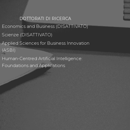
DOTTORATI DI RICERCA
Economics and Business (DISATTIVATO)
Scienze (DISATTIVATO)
Applied Sciences for Business Innovation
(ASBI)
Human-Centred Artificial Intelligence:
Foundations and Applications