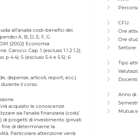
Percorso
CFU:
all’analisi costi-benefici dei
Ore attiv
endici A, B, D, E, F, G.
Ore stud
RI (2002) Economia
Settore:
. Carocci. Cap. 1 (escluso 1.1 2 1.2);
o p 4.4); 5 (escluso 5.4 e 5.5); 6
Tipo atti
Valutazi
lide, dispense, articoli, report, ecc.)
Docenti:
i durante il corso.
Anno di 
sione.
Semestr
avrà acquisito le conoscenze
Mutua s
zare sia l'analisi finanziaria (costi/
) di progetti di investimento (privati
l fine di determinarne la
lità. Particolare attenzione verrà