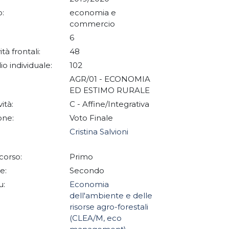
:
economia e
commercio
6
ità frontali:
48
io individuale:
102
AGR/01 - ECONOMIA
ED ESTIMO RURALE
vità:
C - Affine/Integrativa
one:
Voto Finale
Cristina Salvioni
corso:
Primo
e:
Secondo
u:
Economia
dell'ambiente e delle
risorse agro-forestali
(CLEA/M, eco