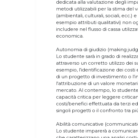
dedicata alla valutazione degli im
metodi utilizzabili per la stima del 
(ambientali, culturali, sociali, ecc.) 
esempio attributi qualitativi) non 
includere nel flusso di cassa utilizza
economica.
Autonomia di giudizio (making jud
Lo studente sarà in grado di realizza
attraverso un corretto utilizzo dei s
esempio, l’identificazione dei costi e
di un progetto di investimento o l’
l'attribuzione di un valore monetari
mercato. Al contempo, lo studente 
capacità critica per leggere criticame
costi/benefici effettuata da terzi ed 
singoli progetti o il confronto tra pi
Abilità comunicative (communication
Lo studente imparerà a comunicare,
che caratterizzano una analisi cost