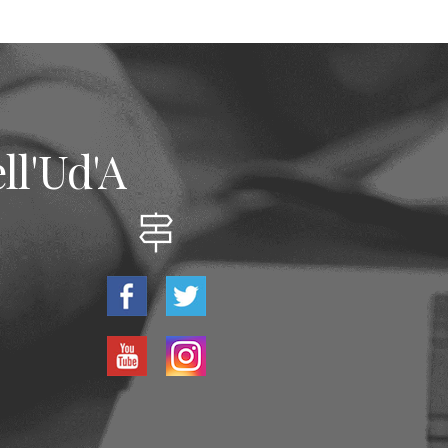
ll'Ud'A