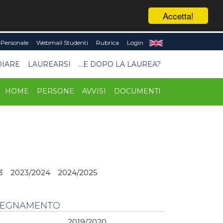
Accetta!
Personale
Webmail Studenti
Rubrica
Login
DIARE
LAUREARSI
...E DOPO LA LAUREA?
HOME
PERSONE
AVVISI
DOCUMENTI
3
2023/2024
2024/2025
NSEGNAMENTO
2019/2020