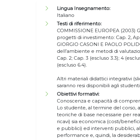
Lingua Insegnamento:
Italiano
Testi di riferimento:
COMMISSIONE EUROPEA (2003) Guida 
progetti di investimento: Cap. 2, App
GIORGIO CASONI E PAOLO POLIDO
dell’ambiente e metodi di valutazione
Cap. 2; Cap. 3 (escluso 3.3); 4 (esclus
(escluso 6.4).
Altri materiali didattici integrativi (s
saranno resi disponibili agli student
Obiettivi formativi:
Conoscenza e capacità di compren
Lo studente, al termine del corso, 
teoriche di base necessarie per realiz
ricavi) sia economica (costi/benefici
e pubblici) ed interventi pubblici, a
performance e, quindi, la desiderabi