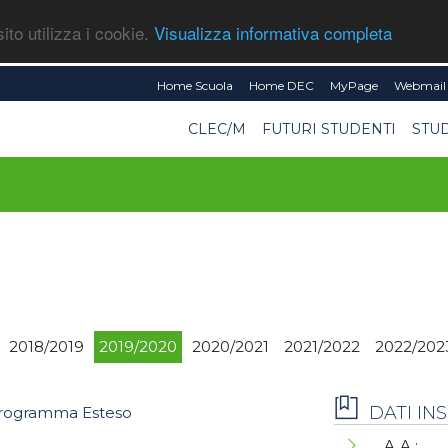
ito utilizza i cookie.
Visualizza informativa completa
Home Scuola
Home DEC
MyPage
Webmail 
CLEC/M
FUTURI STUDENTI
STU
2018/2019
2019/2020
2020/2021
2021/2022
2022/202
DATI I
rogramma Esteso
A.A.: