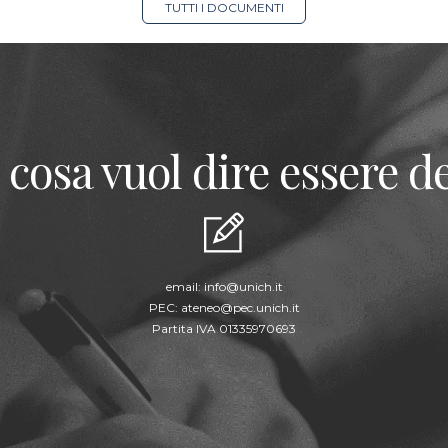
TUTTI I DOCUMENTI
 cosa vuol dire essere de
email:
info@unich.it
PEC:
ateneo@pec.unich.it
Partita IVA 01335970693