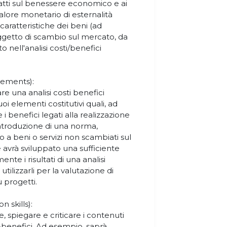
patti sul benessere economico e ai
valore monetario di esternalità
e caratteristiche dei beni (ad
oggetto di scambio sul mercato, da
to nell'analisi costi/benefici
gements):
re una analisi costi benefici
uoi elementi costitutivi quali, ad
 i benefici legati alla realizzazione
introduzione di una norma,
o a beni o servizi non scambiati sul
avrà sviluppato una sufficiente
nte i risultati di una analisi
utilizzarli per la valutazione di
ù progetti.
 skills):
 spiegare e criticare i contenuti
i-benefici. Ad esempio, saprà