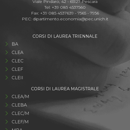
Viale Pindaro, 42 - 65127 Pescara
Tel: +39 085 4537560
Fax: +39 085 4537639 - 7565 - 7956
PEC:
dipartimento.economia@pec.unich.it
CORSI DI LAUREA TRIENNALE
BA
CLEA
CLEC
CLEF
CLEII
CORSI DI LAUREA MAGISTRALE
CLEA/M
CLEBA
CLEC/M
CLEF/M