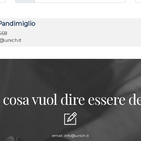
Pandimiglio
568
@unich.it
 cosa vuol dire essere de
email:
info@unich.it