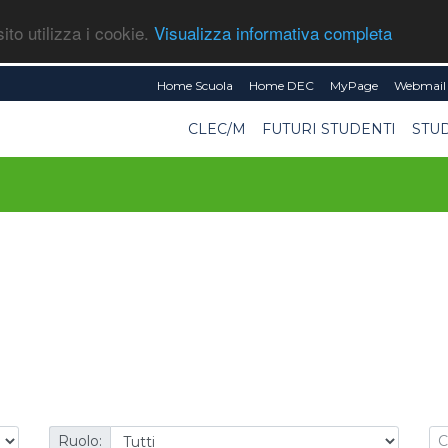
ito utilizza i cookie.
Visualizza informativa completa
Home Scuola
Home DEC
MyPage
Webmail 
CLEC/M
FUTURI STUDENTI
STU
Ruolo: