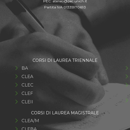
PEC:
ateneo@pec.unich.it
Partita IVA 01335970693
CORSI DI LAUREA TRIENNALE
BA
CLEA
CLEC
CLEF
CLEII
CORSI DI LAUREA MAGISTRALE
CLEA/M
CLEBA