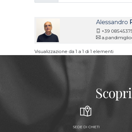
Alessandro
+39 0854537
a.pandimiglio
Visualizzazione da 1 a 1 di 1 elementi
Scopri
SEDE DI CHIETI