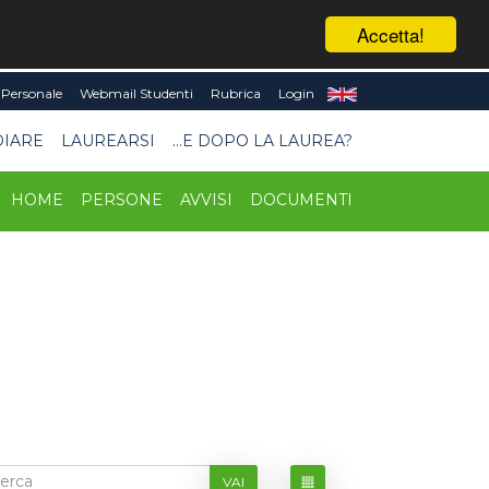
Accetta!
Personale
Webmail Studenti
Rubrica
Login
DIARE
LAUREARSI
...E DOPO LA LAUREA?
HOME
PERSONE
AVVISI
DOCUMENTI
VAI