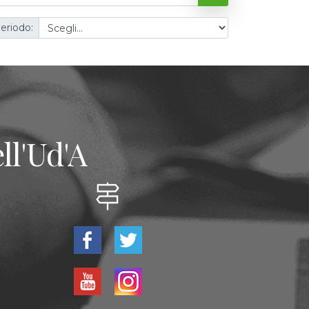
eriodo:
ll'Ud'A