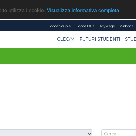
ito utilizza i cookie.
Visualizza informativa completa
Home Scuola
Home DEC
MyPage
Webmail 
CLEC/M
FUTURI STUDENTI
STU