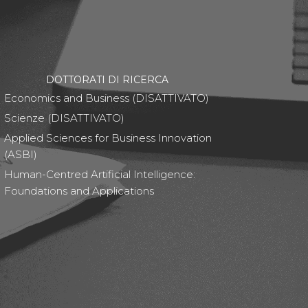
DOTTORATI DI RICERCA
Economics and Business (DISATTIVATO)
Scienze (DISATTIVATO)
Applied Sciences for Business Innovation
(ASBI)
Human-Centred Artificial Intelligence:
Foundations and Applications