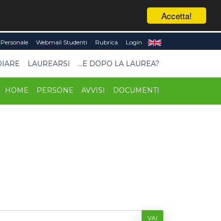
Accetta!
Personale
Webmail Studenti
Rubrica
Login
DIARE
LAUREARSI
...E DOPO LA LAUREA?
HOME
PERSONE
AVVISI
DOCUMENTI
VAI