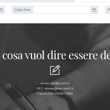
Data fine:
P
 cosa vuol dire essere de
email:
info@unich.it
PEC:
ateneo@pec.unich.it
Partita IVA 01335970693